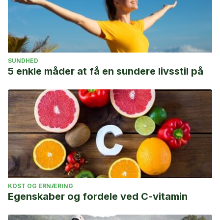
SUNDHED
5 enkle måder at få en sundere livsstil på
KOST OG ERNÆRING
Egenskaber og fordele ved C-vitamin