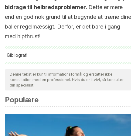
bidrage til helbredsproblemer.
Dette er mere
end en god nok grund til at begynde at træne dine
baller regelmæssigt. Derfor, er det bare i gang
med hipthrust!
Bibliografi
Alle citerede kilder blev grundigt gennemgået af vores team
for at sikre deres kvalitet, pålidelighed, aktualitet og validitet.
Denne tekst er kun til informationsformål og erstatter ikke
konsultation med en professionel. Hvis du er i tvivl, så konsulter
Bibliografien i denne artikel blev betragtet som pålidelig og af
din specialist.
akademisk eller videnskabelig nøjagtighed.
Populære
Rutina básica de entrenamiento de glúteos. Extraído de:
http://www.powerexplosive.com/Rutina%20b%C3%A1sica%
Carlos Balsalobre-Fernández. Pedro Jiménez-Reyes.
Entrenamiento de fuerza. Extraído de: http://www.carlos-
balsalobre.com/Entrenamiento_de_Fuerza_Balsalobre&Jimene