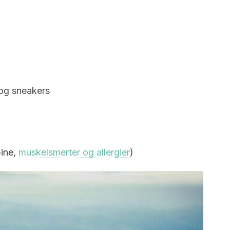
 og sneakers
pine,
muskelsmerter og allergier
)