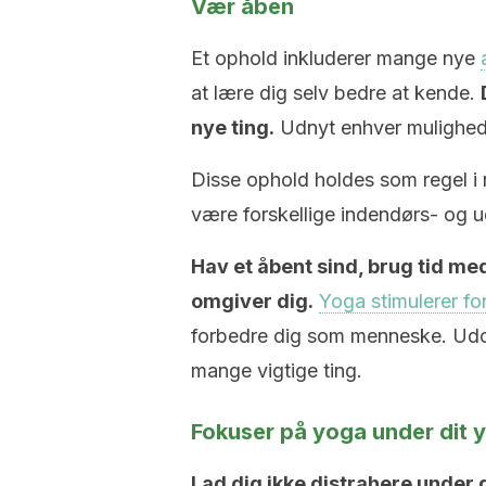
Vær åben
Et ophold inkluderer mange nye
at lære dig selv bedre at kende.
nye ting.
Udnyt enhver mulighed, 
Disse ophold holdes som regel i r
være forskellige indendørs- og 
Hav et åbent sind, brug tid me
omgiver dig.
Yoga stimulerer fo
forbedre dig som menneske. Udove
mange vigtige ting.
Fokuser på yoga under dit
Lad dig ikke distrahere under 