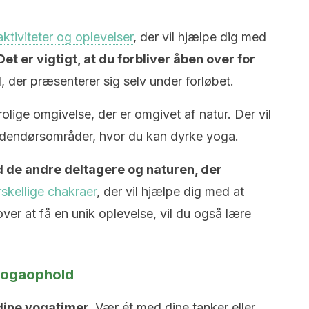
aktiviteter og oplevelser
, der vil hjælpe dig med
Det er vigtigt, at du forbliver åben over for
der præsenterer sig selv under forløbet.
olige omgivelse, der er omgivet af natur. Der vil
udendørsområder, hvor du kan dyrke yoga.
d de andre deltagere og naturen, der
rskellige chakraer
, der vil hjælpe dig med at
r at få en unik oplevelse, vil du også lære
 yogaophold
dine yogatimer.
Vær ét med dine tanker eller