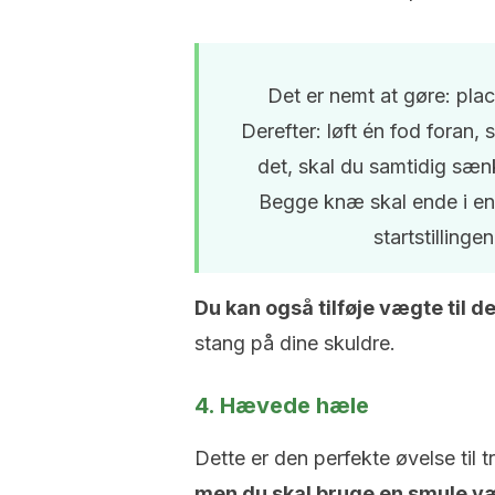
Det er nemt at gøre: plac
Derefter: løft én fod foran, 
det, skal du samtidig sæn
Begge knæ skal ende i en v
startstilling
Du kan også tilføje vægte til d
stang på dine skuldre.
4. Hævede hæle
Dette er den perfekte øvelse til 
men du skal bruge en smule væ