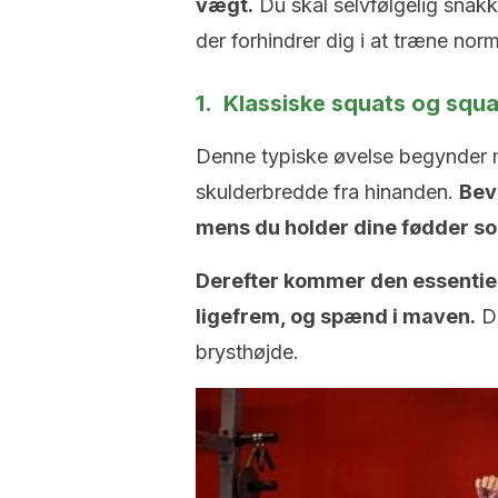
vægt.
Du skal selvfølgelig snakk
der forhindrer dig i at træne norm
1. Klassiske squats og squ
Denne typiske øvelse begynder 
skulderbredde fra hinanden.
Bev
mens du holder dine fødder sol
Derefter kommer den essentiell
ligefrem, og spænd i maven.
Du
brysthøjde.