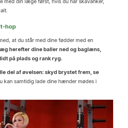
e med din læge først, hvis du har skavanker,
alt.
at-hop
med, at du står med dine fødder med en
æg herefter dine baller ned og baglæns,
idt på plads og rank ryg.
e del af øvelsen: skyd brystet frem, se
 kan samtidig lade dine hænder mødes i