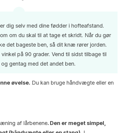
er dig selv med dine fødder i hofteafstand.
som om du skal til at tage et skridt. Når du gør
ke det bageste ben, så dit knæ rører jorden.
inkel på 90 grader. Vend til sidst tilbage til
en og gentag med det andet ben.
enne øvelse.
Du kan bruge håndvægte eller en
træning af lårbenene
. Den er meget simpel,
gt (håndvægte eller en stang).
I