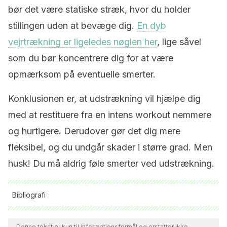
bør det være statiske stræk, hvor du holder
stillingen uden at bevæge dig.
En dyb
vejrtrækning er ligeledes nøglen her
, lige såvel
som du bør koncentrere dig for at være
opmærksom på eventuelle smerter.
Konklusionen er, at udstrækning vil hjælpe dig
med at restituere fra en intens workout nemmere
og hurtigere. Derudover gør det dig mere
fleksibel, og du undgår skader i større grad. Men
husk! Du må aldrig føle smerter ved udstrækning.
Bibliografi
Alle citerede kilder blev grundigt gennemgået af vores team
for at sikre deres kvalitet, pålidelighed, aktualitet og validitet.
Denne tekst er kun til informationsformål og erstatter ikke